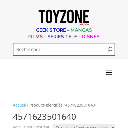
GEEK STORE
–
MANGAS
FILMS
–
SERIES TELE
–
DISNEY
Accueil
/ Produits identifiés “4571623501640”
4571623501640
Voici le seul résultat