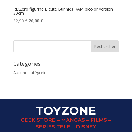
RE:Zero figurine Bicute Bunnies RAM bicolor version
30cm
Le
Le
32,90
€
20,00
€
prix
prix
initial
actuel
était :
est :
32,90 €.
20,00 €.
Catégories
Aucune catégorie
TOYZONE
GEEK STORE – MANGAS – FILMS –
SERIES TELE – DISNEY