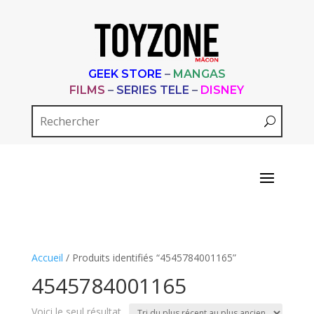
GEEK STORE
–
MANGAS
FILMS
–
SERIES TELE
–
DISNEY
Accueil
/ Produits identifiés “4545784001165”
4545784001165
Voici le seul résultat