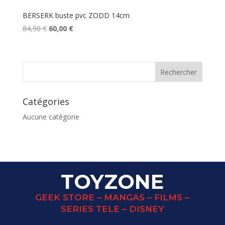
BERSERK buste pvc ZODD 14cm
Le
Le
84,90
€
60,00
€
prix
prix
initial
actuel
était :
est :
84,90 €.
60,00 €.
Catégories
Aucune catégorie
TOYZONE
GEEK STORE – MANGAS – FILMS –
SERIES TELE – DISNEY