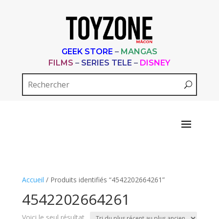
GEEK STORE
–
MANGAS
FILMS
–
SERIES TELE
–
DISNEY
Accueil
/ Produits identifiés “4542202664261”
4542202664261
Voici le seul résultat