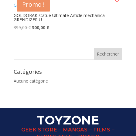
Promo !
GOLDORAK statue Ultimate Article mechanical
GRENDIZER U
Le
Le
399,00
€
300,00
€
prix
prix
initial
actuel
était :
est :
399,00 €.
300,00 €.
Catégories
Aucune catégorie
TOYZONE
GEEK STORE – MANGAS – FILMS –