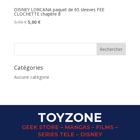
DISNEY LORCANA paquet de 65 sleeves FEE
CLOCHETTE chapitre 8
Le
Le
9,90
€
5,00
€
prix
prix
initial
actuel
était :
est :
9,90 €.
5,00 €.
Catégories
Aucune catégorie
TOYZONE
GEEK STORE – MANGAS – FILMS –
SERIES TELE – DISNEY