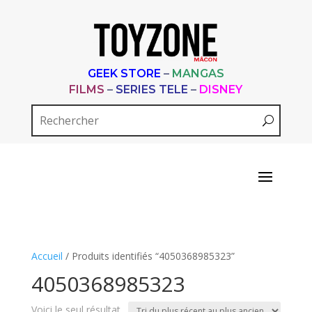
GEEK STORE
–
MANGAS
FILMS
–
SERIES TELE
–
DISNEY
Accueil
/ Produits identifiés “4050368985323”
4050368985323
Voici le seul résultat