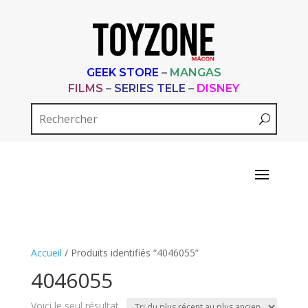
GEEK STORE
–
MANGAS
FILMS
–
SERIES TELE
–
DISNEY
Accueil
/ Produits identifiés “4046055”
4046055
Voici le seul résultat