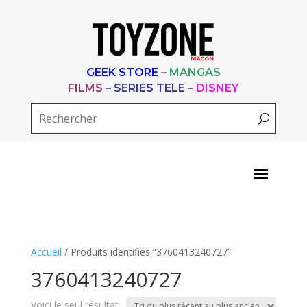
GEEK STORE
–
MANGAS
FILMS
–
SERIES TELE
–
DISNEY
Accueil
/ Produits identifiés “3760413240727”
3760413240727
Voici le seul résultat