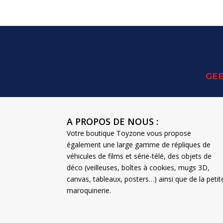
était :
est :
42,95 €.
30,00 €.
GEE
A PROPOS DE NOUS :
Votre boutique Toyzone vous propose
également une large gamme de répliques de
véhicules de films et série-télé, des objets de
déco (veilleuses, boîtes à cookies, mugs 3D,
canvas, tableaux, posters…) ainsi que de la petit
maroquinerie.