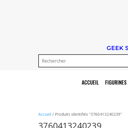
GEEK 
ACCUEIL
FIGURINES 
Accueil
/ Produits identifiés “3760413240239”
3760413240239