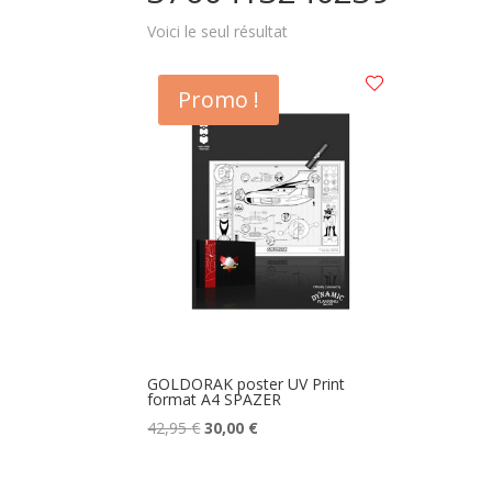
Voici le seul résultat
Promo !
GOLDORAK poster UV Print
format A4 SPAZER
Le
Le
42,95
€
30,00
€
prix
prix
initial
actuel