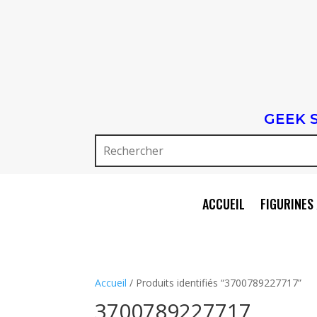
GEEK 
ACCUEIL
FIGURINES 
Accueil
/ Produits identifiés “3700789227717”
3700789227717