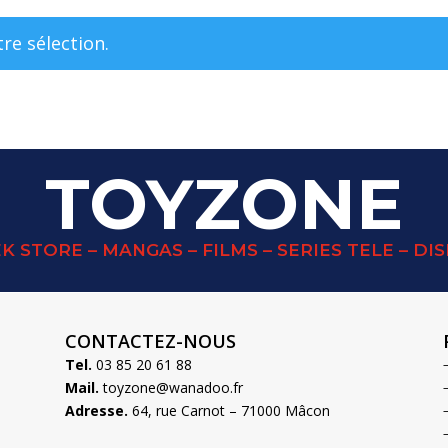
re sélection.
TOYZONE
K STORE – MANGAS – FILMS – SERIES TELE – DI
CONTACTEZ-NOUS
Tel.
03 85 20 61 88
Mail.
toyzone@wanadoo.fr
Adresse.
64, rue Carnot – 71000 Mâcon