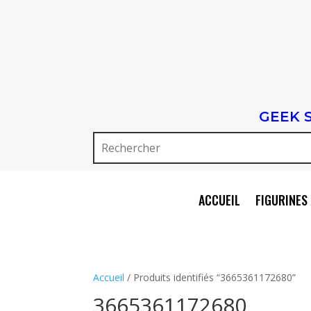
GEEK 
ACCUEIL
FIGURINES 
Accueil
/ Produits identifiés “3665361172680”
3665361172680