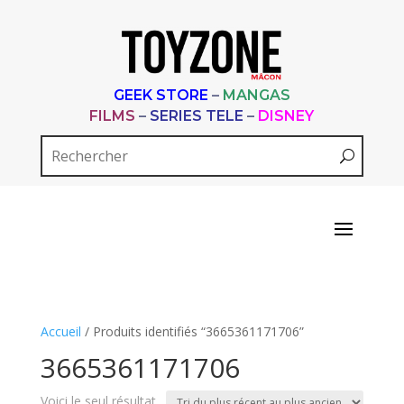
GEEK STORE
–
MANGAS
FILMS
–
SERIES TELE
–
DISNEY
Accueil
/ Produits identifiés “3665361171706”
3665361171706
Voici le seul résultat