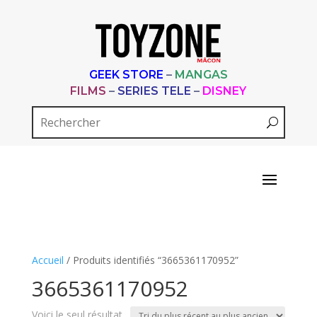
GEEK STORE
–
MANGAS
FILMS
–
SERIES TELE
–
DISNEY
Accueil
/ Produits identifiés “3665361170952”
3665361170952
Voici le seul résultat