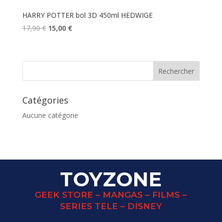
HARRY POTTER bol 3D 450ml HEDWIGE
Le
Le
17,90
€
15,00
€
prix
prix
initial
actuel
était :
est :
17,90 €.
15,00 €.
Catégories
Aucune catégorie
TOYZONE
GEEK STORE – MANGAS – FILMS –
SERIES TELE – DISNEY