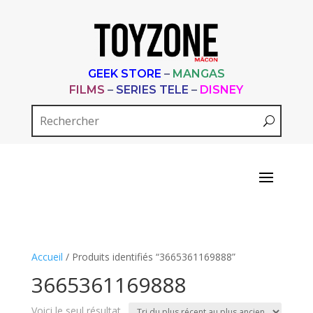
GEEK STORE
–
MANGAS
FILMS
–
SERIES TELE
–
DISNEY
Accueil
/ Produits identifiés “3665361169888”
3665361169888
Voici le seul résultat