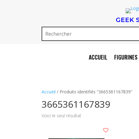
GEEK 
ACCUEIL
FIGURINES 
Accueil
/ Produits identifiés “3665361167839”
3665361167839
Voici le seul résultat