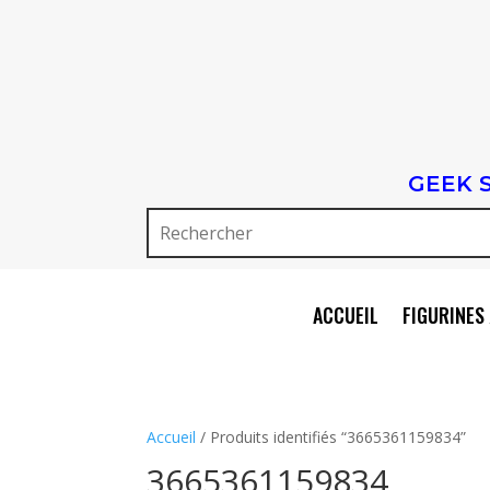
GEEK 
ACCUEIL
FIGURINES 
Accueil
/ Produits identifiés “3665361159834”
3665361159834