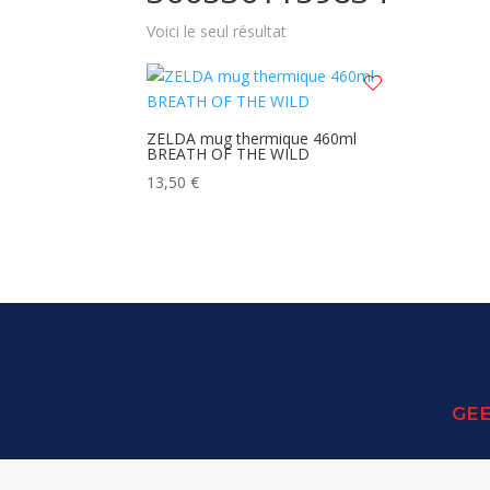
Voici le seul résultat
ZELDA mug thermique 460ml
BREATH OF THE WILD
13,50
€
GEE