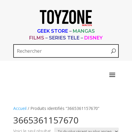
GEEK STORE
–
MANGAS
FILMS
–
SERIES TELE
–
DISNEY
Accueil
/ Produits identifiés “3665361157670”
3665361157670
Voici le seul résultat