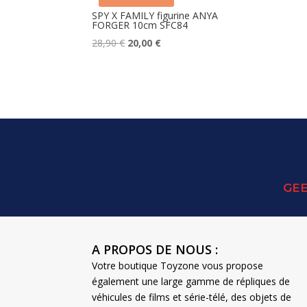
SPY X FAMILY figurine ANYA
FORGER 10cm SFC84
Le
Le
28,90
€
20,00
€
prix
prix
initial
actuel
était :
est :
28,90 €.
20,00 €.
GEE
A PROPOS DE NOUS :
Votre boutique Toyzone vous propose
également une large gamme de répliques de
véhicules de films et série-télé, des objets de