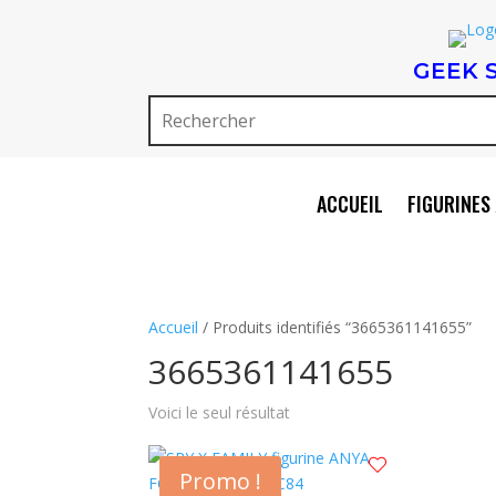
GEEK 
ACCUEIL
FIGURINES 
Accueil
/ Produits identifiés “3665361141655”
3665361141655
Voici le seul résultat
Promo !