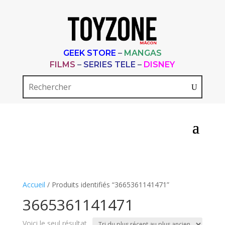
GEEK STORE
–
MANGAS
FILMS
–
SERIES TELE
–
DISNEY
Accueil
/ Produits identifiés “3665361141471”
3665361141471
Voici le seul résultat