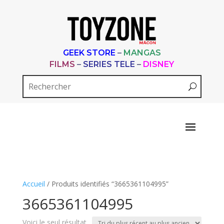
GEEK STORE
–
MANGAS
FILMS
–
SERIES TELE
–
DISNEY
Accueil
/ Produits identifiés “3665361104995”
3665361104995
Voici le seul résultat