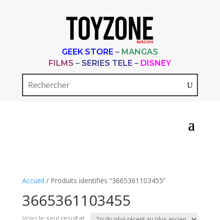
GEEK STORE
–
MANGAS
FILMS
–
SERIES TELE
–
DISNEY
Accueil
/ Produits identifiés “3665361103455”
3665361103455
Voici le seul résultat