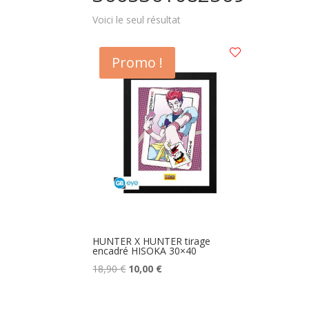
Voici le seul résultat
Promo !
HUNTER X HUNTER tirage
encadré HISOKA 30×40
Le
Le
18,90
€
10,00
€
prix
prix
initial
actuel