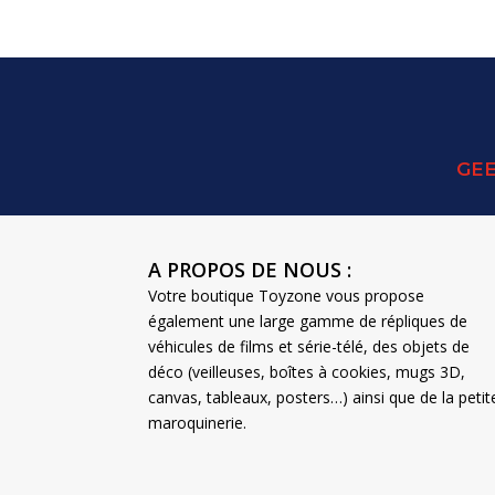
était :
est :
18,90 €.
10,00 €.
GEE
A PROPOS DE NOUS :
Votre boutique Toyzone vous propose
également une large gamme de répliques de
véhicules de films et série-télé, des objets de
déco (veilleuses, boîtes à cookies, mugs 3D,
canvas, tableaux, posters…) ainsi que de la petit
maroquinerie.