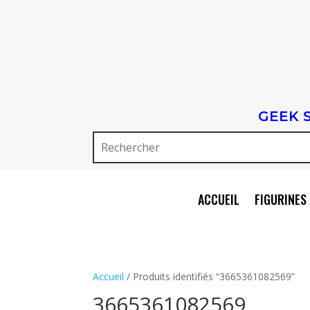
GEEK 
ACCUEIL
FIGURINES 
Accueil
/ Produits identifiés “3665361082569”
3665361082569