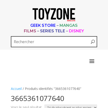
GEEK STORE
–
MANGAS
FILMS
–
SERIES TELE
–
DISNEY
Accueil
/ Produits identifiés “3665361077640”
3665361077640
Voici le seul résultat