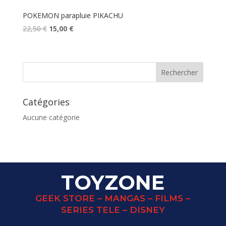
POKEMON parapluie PIKACHU
Le
Le
22,50
€
15,00
€
prix
prix
initial
actuel
était :
est :
22,50 €.
15,00 €.
Catégories
Aucune catégorie
TOYZONE
GEEK STORE – MANGAS – FILMS –
SERIES TELE – DISNEY