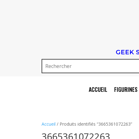
GEEK 
ACCUEIL
FIGURINES 
Accueil
/ Produits identifiés “3665361072263”
3665361072263