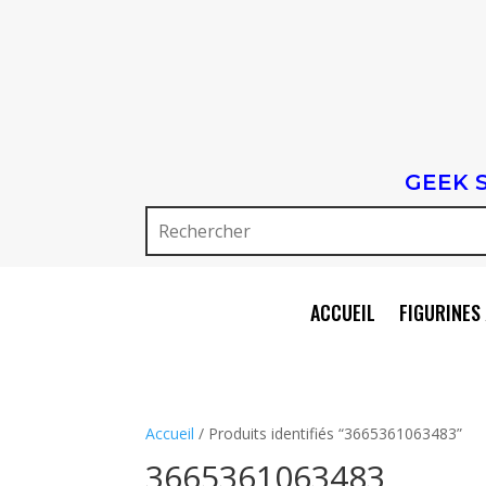
GEEK 
ACCUEIL
FIGURINES 
Accueil
/ Produits identifiés “3665361063483”
3665361063483