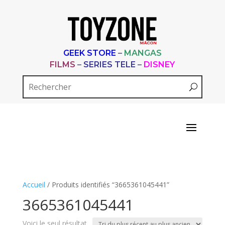
GEEK STORE
–
MANGAS
FILMS
–
SERIES TELE
–
DISNEY
Accueil
/ Produits identifiés “3665361045441”
3665361045441
Voici le seul résultat