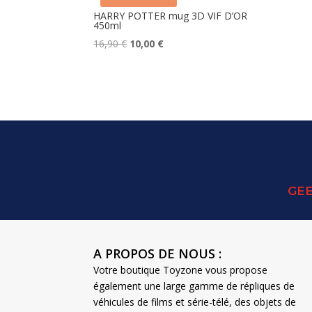
HARRY POTTER mug 3D VIF D’OR
450ml
Le
Le
16,90
€
10,00
€
prix
prix
initial
actuel
était :
est :
16,90 €.
10,00 €.
GEE
A PROPOS DE NOUS :
Votre boutique Toyzone vous propose
également une large gamme de répliques de
véhicules de films et série-télé, des objets de