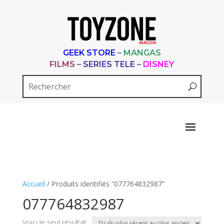
GEEK STORE
–
MANGAS
FILMS
–
SERIES TELE
–
DISNEY
Accueil
/ Produits identifiés “077764832987”
077764832987
Voici le seul résultat