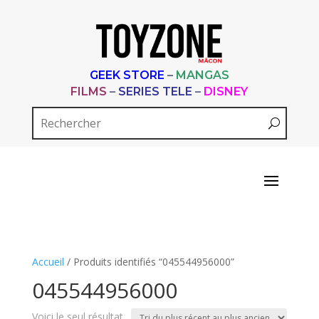
GEEK STORE
–
MANGAS
FILMS
–
SERIES TELE
–
DISNEY
Accueil
/ Produits identifiés “045544956000”
045544956000
Voici le seul résultat