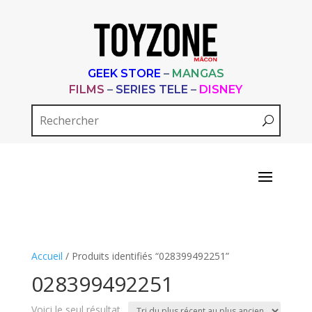
GEEK STORE
–
MANGAS
FILMS
–
SERIES TELE
–
DISNEY
Accueil
/ Produits identifiés “028399492251”
028399492251
Voici le seul résultat