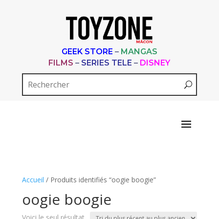
GEEK STORE
–
MANGAS
FILMS
–
SERIES TELE
–
DISNEY
Accueil
/ Produits identifiés “oogie boogie”
oogie boogie
Voici le seul résultat