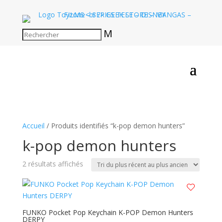
M
Accueil
/ Produits identifiés “k-pop demon hunters”
k-pop demon hunters
Trié
2 résultats affichés
du
plus
récent
au
FUNKO Pocket Pop Keychain K-POP Demon Hunters
DERPY
plus