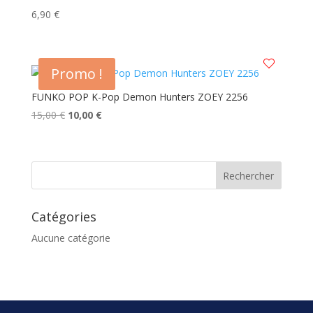
ancien
6,90
€
Promo !
FUNKO POP K-Pop Demon Hunters ZOEY 2256
Le
Le
15,00
€
10,00
€
prix
prix
initial
actuel
était :
est :
15,00 €.
10,00 €.
Catégories
Aucune catégorie