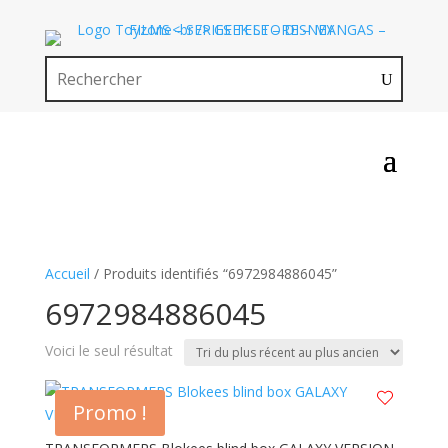
Accueil
/ Produits identifiés “6972984886045”
6972984886045
Voici le seul résultat
Promo !