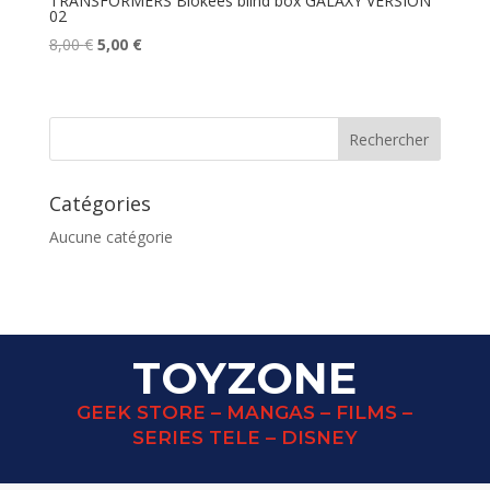
TRANSFORMERS Blokees blind box GALAXY VERSION
02
Le
Le
8,00
€
5,00
€
prix
prix
initial
actuel
était :
est :
8,00 €.
5,00 €.
Catégories
Aucune catégorie
TOYZONE
GEEK STORE – MANGAS – FILMS –
SERIES TELE – DISNEY