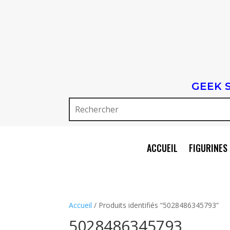
GEEK 
ACCUEIL
FIGURINES 
Accueil
/ Produits identifiés “5028486345793”
5028486345793